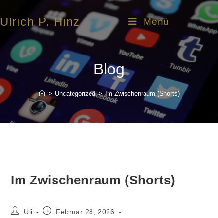
Ulrich P. Hinz
Menü
Blog
>
Uncategorized
>
Im Zwischenraum (Shorts)
Im Zwischenraum (Shorts)
Uli
Februar 28, 2026