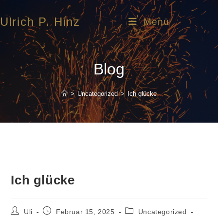
Ulrich P. Hinz
Menü
Blog
>
Uncategorized
>
Ich glücke
Ich glücke
Uli
Februar 15, 2025
Uncategorized