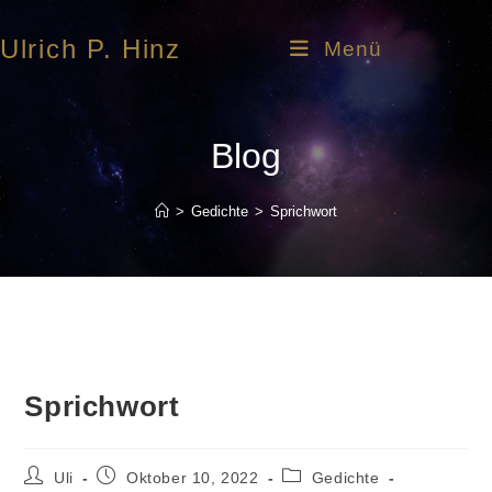
Ulrich P. Hinz
Menü
Blog
>
Gedichte
>
Sprichwort
Sprichwort
Uli
Oktober 10, 2022
Gedichte