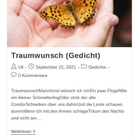
Traumwunsch (Gedicht)
Beitrags-
Beitrag
Beitrags-
Uli
September 22, 2021
Gedichte
Autor:
veröffentlicht:
Kategorie:
Beitrags-
0 Kommentare
Kommentare:
TraumwunschManchmal wünsch ich mirEin paar FlügelWie
ein kleiner SchmetterlingOder stolz der alte
CondorSchweben über uns dahinUnd die Leute schauen
dummWenn ich mit den Armen schlageTräum des Nachts
und nicht am…
Traumwunsch
Weiterlesen
(Gedicht)