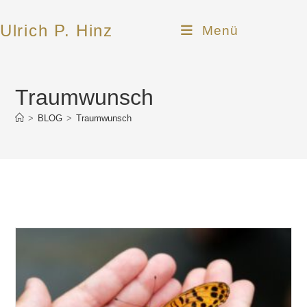
Zum
Inhalt
Ulrich P. Hinz
Menü
springen
Traumwunsch
>
BLOG
>
Traumwunsch