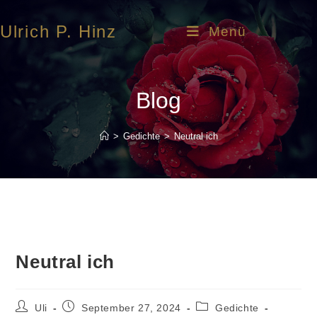
Ulrich P. Hinz
Menü
Blog
>
Gedichte
>
Neutral ich
Neutral ich
Uli
September 27, 2024
Gedichte