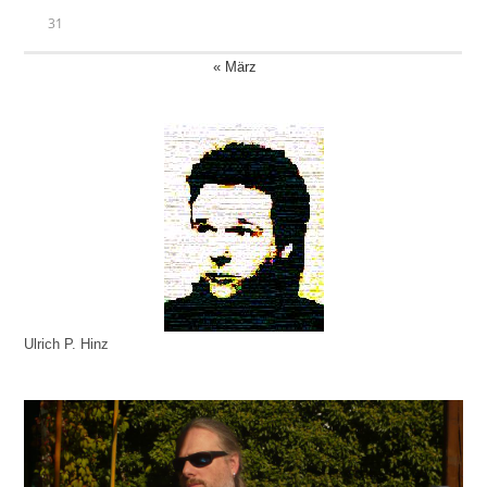
31
« März
Ulrich P. Hinz